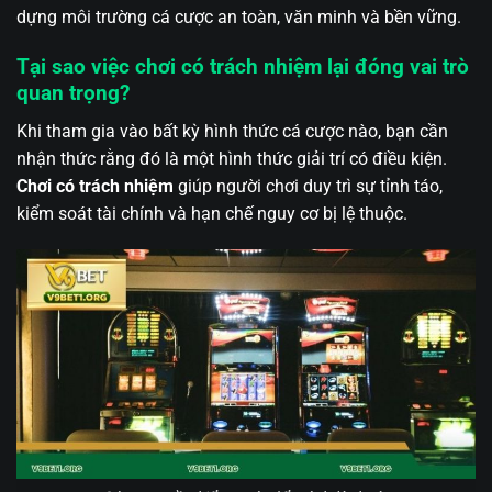
dựng môi trường cá cược an toàn, văn minh và bền vững.
Tại sao việc chơi có trách nhiệm lại đóng vai trò
quan trọng?
Khi tham gia vào bất kỳ hình thức cá cược nào, bạn cần
nhận thức rằng đó là một hình thức giải trí có điều kiện.
Chơi có trách nhiệm
giúp người chơi duy trì sự tỉnh táo,
kiểm soát tài chính và hạn chế nguy cơ bị lệ thuộc.