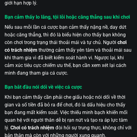
giới hạn hợp lý.
Bạn cảm thấy lo lắng, tội lỗi hoặc căng thẳng sau khi chơi
Nếu sau mỗi lần cá cược bạn cảm thấy nặng nề, day dứt
hoặc căng thẳng, thì đó là biểu hiện cho thấy bạn không
còn chơi trong trạng thái thoải mái và tự chủ. Người
chơi
có trách nhiệm
thường cảm thấy yên tâm và thoải mái sau
khi tham gia vì đã biết kiểm soát hành vi. Ngược lại, khi
cảm xúc tiêu cực chiếm ưu thế, bạn cần xem xét lại cách
mình đang tham gia cá cược.
Bạn bắt đầu nói dối về việc cá cược
Khi bạn cảm thấy cần phải che giấu hoặc nói dối về thời
gian và số tiền đã bỏ ra để chơi, đó là dấu hiệu cho thấy
bạn đang mất kiểm soát. Việc thiếu minh bạch khiến mối
quan hệ với người thân dễ bị rạn nứt và tạo ra áp lực tâm
lý.
Chơi có trách nhiệm
đòi hỏi sự trung thực, không chỉ với
bản thân mà còn với những người xung quanh.