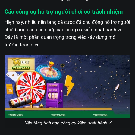
Các công cụ hỗ trợ người chơi có trách nhiệm
Hiện nay, nhiều nền tảng cá cược đã chủ động hỗ trợ người
chơi bằng cách tích hợp các công cụ kiểm soát hành vi.
Đây là một phần quan trọng trong việc xây dựng môi
trường toàn diện.
Nền tảng tích hợp công cụ kiểm soát hành vi