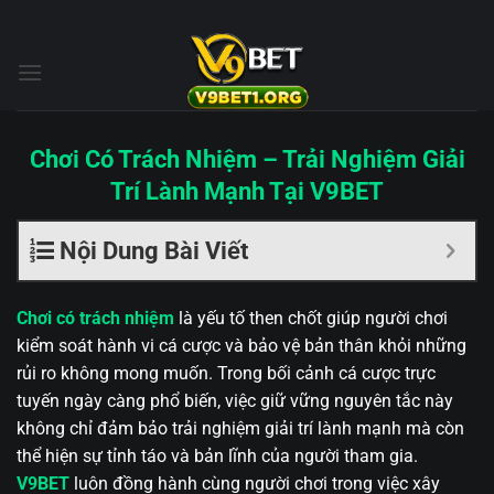
Bỏ
qua
nội
dung
Chơi Có Trách Nhiệm – Trải Nghiệm Giải
Trí Lành Mạnh Tại V9BET
Nội Dung Bài Viết
Chơi có trách nhiệm
là yếu tố then chốt giúp người chơi
kiểm soát hành vi cá cược và bảo vệ bản thân khỏi những
rủi ro không mong muốn. Trong bối cảnh cá cược trực
tuyến ngày càng phổ biến, việc giữ vững nguyên tắc này
không chỉ đảm bảo trải nghiệm giải trí lành mạnh mà còn
thể hiện sự tỉnh táo và bản lĩnh của người tham gia.
V9BET
luôn đồng hành cùng người chơi trong việc xây