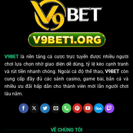
V9BET
là nền tảng cá cược trực tuyến được nhiều người
chơi lựa chọn nhờ giao diện dễ dùng, tỷ lệ kèo cạnh tranh
và rút tiền nhanh chóng. Ngoài cá độ thể thao,
V9BET
còn
cung cấp đầy đủ các sảnh casino, game bài, bắn cá và
nhiều ưu đãi hấp dẫn cho thành viên mới lẫn người chơi
lâu năm.
VỀ CHÚNG TÔI