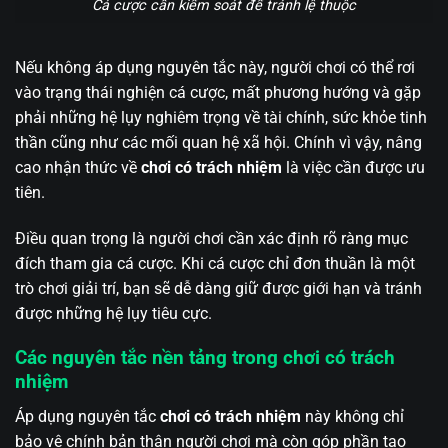
Cá cược cần kiểm soát để tránh lệ thuộc
Nếu không áp dụng nguyên tắc này, người chơi có thể rơi
vào trạng thái nghiện cá cược, mất phương hướng và gặp
phải những hệ lụy nghiêm trọng về tài chính, sức khỏe tinh
thần cũng như các mối quan hệ xã hội. Chính vì vậy, nâng
cao nhận thức về
chơi có trách nhiệm
là việc cần được ưu
tiên.
Điều quan trọng là người chơi cần xác định rõ ràng mục
đích tham gia cá cược. Khi cá cược chỉ đơn thuần là một
trò chơi giải trí, bạn sẽ dễ dàng giữ được giới hạn và tránh
được những hệ lụy tiêu cực.
Các nguyên tắc nền tảng trong chơi có trách
nhiệm
Áp dụng nguyên tắc
chơi có trách nhiệm
này không chỉ
bảo vệ chính bản thân người chơi mà còn góp phần tạo