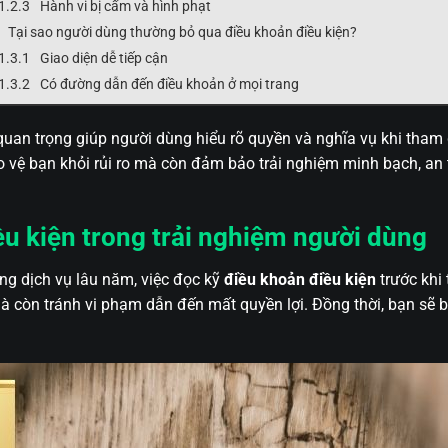
Hành vi bị cấm và hình phạt
Tại sao người dùng thường bỏ qua điều khoản điều kiện?
Giao diện dễ tiếp cận
Có đường dẫn đến điều khoản ở mọi trang
Thường xuyên cập nhật
Lời khuyên để tuân thủ điều khoản điều kiện hiệu quả
quan trọng giúp người dùng hiểu rõ quyền và nghĩa vụ khi tham 
 vệ bạn khỏi rủi ro mà còn đảm bảo trải nghiệm minh bạch, an 
Kết bài
ều kiện trong trải nghiệm người dùng
ng dịch vụ lâu năm, việc đọc kỹ
điều khoản điều kiện
trước khi 
 còn tránh vi phạm dẫn đến mất quyền lợi. Đồng thời, bạn sẽ bi