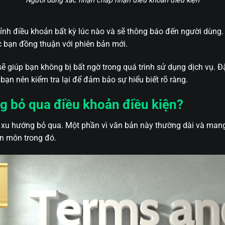
Người dùng xác nhận chấp nhận điều khoản điều kiện
ỉnh điều khoản bất kỳ lúc nào và sẽ thông báo đến người dùng. 
ệc bạn đồng thuận với phiên bản mới.
 giúp bạn không bị bất ngờ trong quá trình sử dụng dịch vụ. Đặc
bạn nên kiểm tra lại để đảm bảo sự hiểu biết rõ ràng.
g bỏ qua điều khoản điều kiện?
ó xu hướng bỏ qua. Một phần vì văn bản này thường dài và mang
ên môn trong đó.