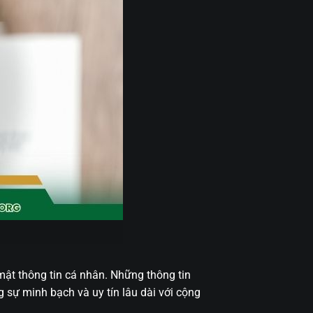
mật thông tin cá nhân. Những thông tin
 sự minh bạch và uy tín lâu dài với cộng