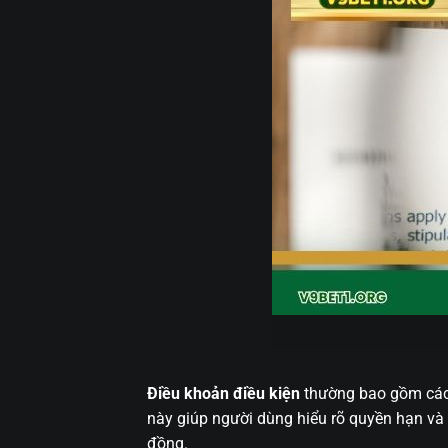
Điều khoản điều kiện
thường bao gồm các n
này giúp người dùng hiểu rõ quyền hạn và 
đồng.