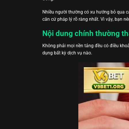
Nhiều người thường có xu hướng bỏ qua các
căn cứ pháp lý rõ ràng nhất. Vì vậy, bạn n
Nội dung chính thường th
Không phải mọi nền tảng đều có điều khoả
dụng bất kỳ dịch vụ nào.