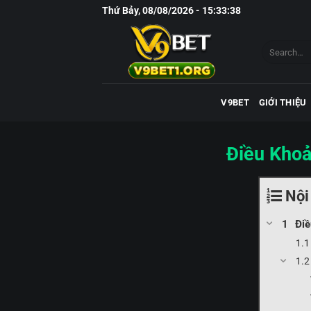
Bỏ
Thứ Bảy, 08/08/2026 - 15:33:39
qua
nội
dung
V9BET
GIỚI THIỆU
Điều Khoả
Nội
Điề